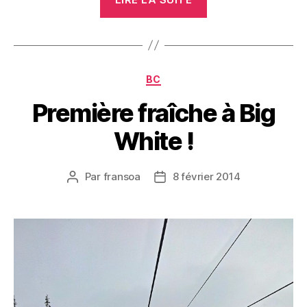
Mountain »
Catégories
BC
Première fraîche à Big
White !
Par
fransoa
8 février 2014
Auteur
Date
de
de
l’article
l’article