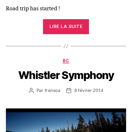
Road trip has started !
« Première
LIRE LA SUITE
fraîche
à
Big
White
Catégories
BC
! »
Whistler Symphony
Par
fransoa
8 février 2014
Auteur
Date
de
de
l’article
l’article