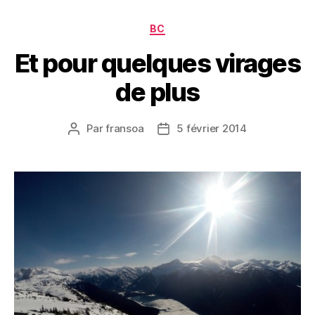
Catégories
BC
Et pour quelques virages
de plus
Par
fransoa
5 février 2014
Auteur
Date
de
de
l’article
l’article