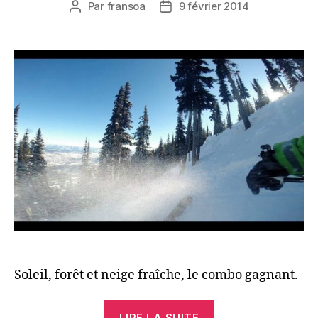
Par
fransoa
9 février 2014
Auteur
Date
de
de
l’article
l’article
Soleil, forêt et neige fraîche, le combo gagnant.
« Red
LIRE LA SUITE