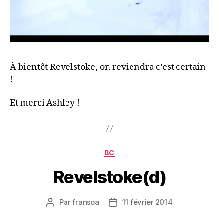
À bientôt Revelstoke, on reviendra c’est certain
!
Et merci Ashley !
Catégories
BC
Revelstoke(d)
Par
fransoa
11 février 2014
Auteur
Date
de
de