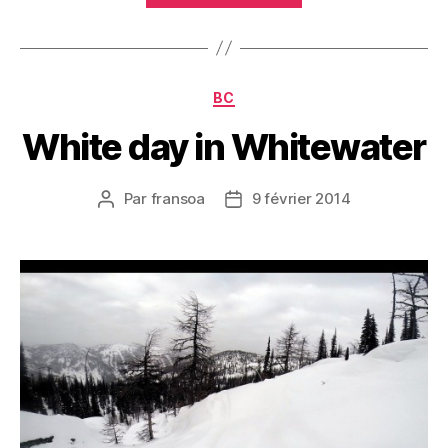
Catégories
BC
White day in Whitewater
Par
fransoa
9 février 2014
Auteur
Date
de
de
l’article
l’article