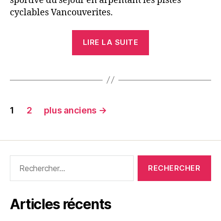
sportive du séjour en arpentant les pistes
cyclables Vancouverites.
« Vancouver
LIRE LA SUITE
By
Cycle »
Pagination
1
2
plus anciens
→
des
publications
Rechercher :
Articles récents