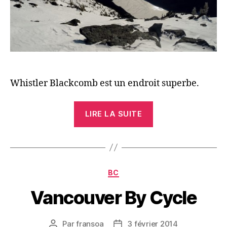
Whistler Blackcomb est un endroit superbe.
« Et
LIRE LA SUITE
pour
quelques
virages
de
Catégories
BC
plus »
Vancouver By Cycle
Par
fransoa
3 février 2014
Auteur
Date