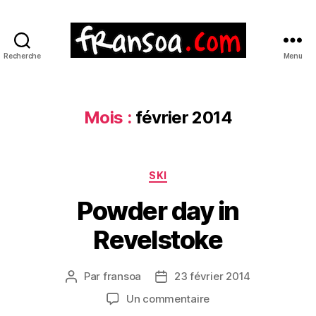
Recherche
Menu
Mois :
février 2014
Catégories
SKI
Powder day in
Revelstoke
Par
fransoa
23 février 2014
Auteur
Date
de
de
sur
Un commentaire
l’article
l’article
Powder