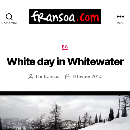
Recherche
Menu
Catégories
BC
White day in Whitewater
Par
fransoa
9 février 2014
Auteur
Date
de
de
l’article
l’article