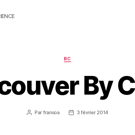
RIENCE
Catégories
BC
couver By C
Par
fransoa
3 février 2014
Auteur
Date
de
de
l’article
l’article