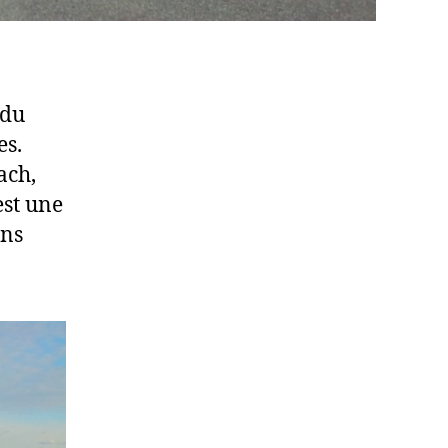
 du
es.
ach,
est une
ans