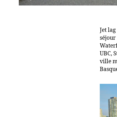
Jet la
séjour
Waterf
UBC, S
ville 
Basque