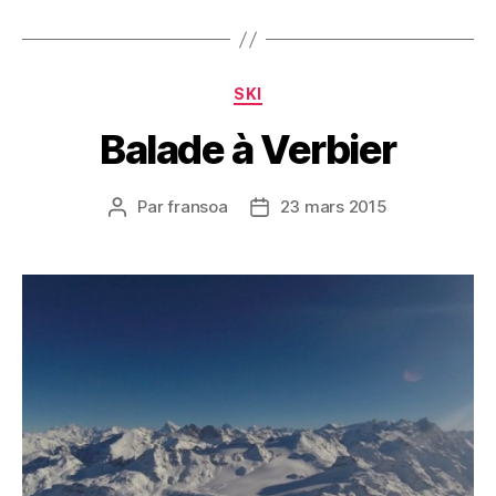
Catégories
SKI
Balade à Verbier
Par
fransoa
23 mars 2015
Auteur
Date
de
de
l’article
l’article