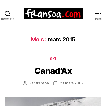
Recherche
Menu
Mois :
mars 2015
Catégories
SKI
Canad’Ax
Par
fransoa
23 mars 2015
Auteur
Date
de
de
l’article
l’article