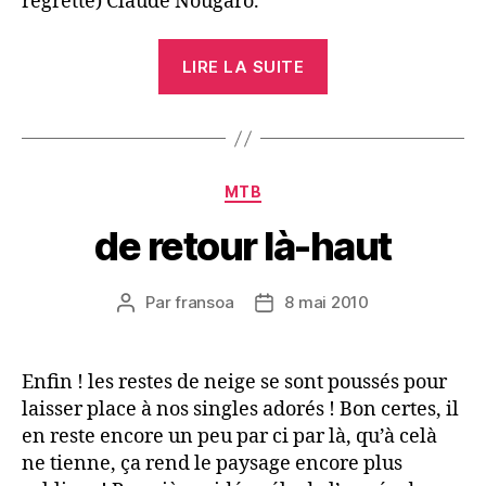
regretté) Claude Nougaro.
« ma
LIRE LA SUITE
pincée
de
tuiles »
Catégories
MTB
de retour là-haut
Par
fransoa
8 mai 2010
Auteur
Date
de
de
l’article
l’article
Enfin ! les restes de neige se sont poussés pour
laisser place à nos singles adorés ! Bon certes, il
en reste encore un peu par ci par là, qu’à celà
ne tienne, ça rend le paysage encore plus