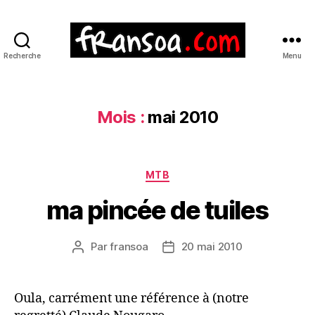
Recherche
Menu
Mois :
mai 2010
Catégories
MTB
ma pincée de tuiles
Par
fransoa
20 mai 2010
Auteur
Date
de
de
l’article
l’article
Oula, carrément une référence à (notre