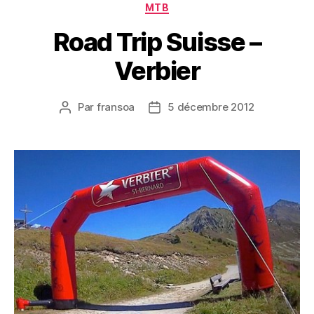
Catégories
MTB
Road Trip Suisse –
Verbier
Par
fransoa
5 décembre 2012
Auteur
Date
de
de
l’article
l’article