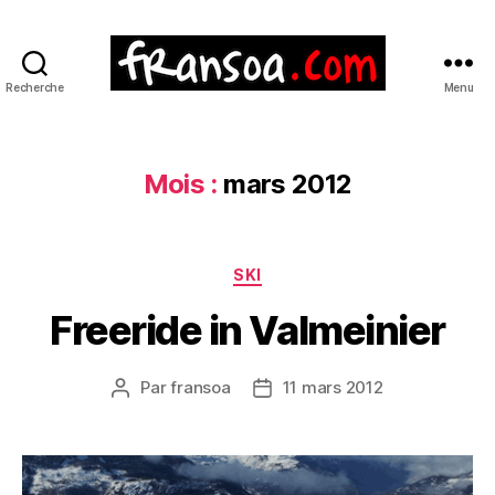
Recherche
Menu
Mois :
mars 2012
Catégories
SKI
Freeride in Valmeinier
Par
fransoa
11 mars 2012
Auteur
Date
de
de
l’article
l’article