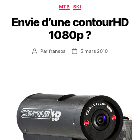
Catégories
MTB
SKI
Envie d’une contourHD
1080p ?
Par
fransoa
5 mars 2010
Auteur
Date
de
de
l’article
l’article