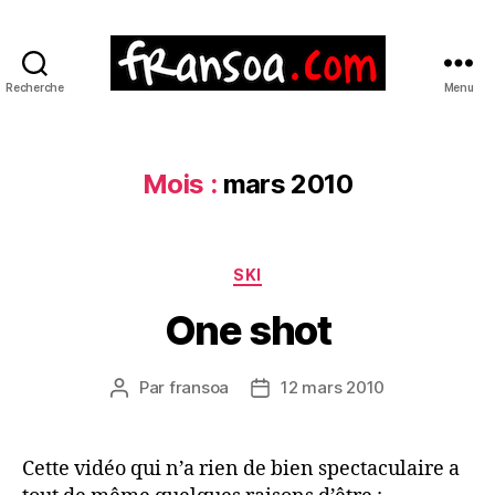
Recherche
Menu
Mois :
mars 2010
Catégories
SKI
One shot
Par
fransoa
12 mars 2010
Auteur
Date
de
de
l’article
l’article
Cette vidéo qui n’a rien de bien spectaculaire a