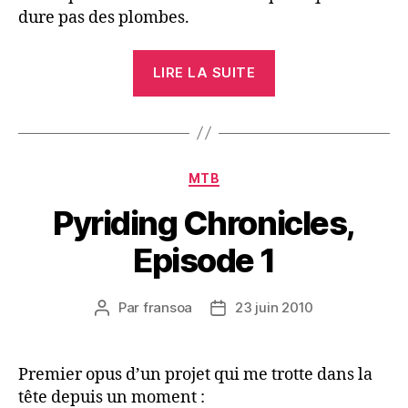
dure pas des plombes.
« Topo
LIRE LA SUITE
station
:
Les
Angles
Catégories
MTB
(66) »
Pyriding Chronicles,
Episode 1
Par
fransoa
23 juin 2010
Auteur
Date
de
de
l’article
l’article
Premier opus d’un projet qui me trotte dans la
tête depuis un moment :