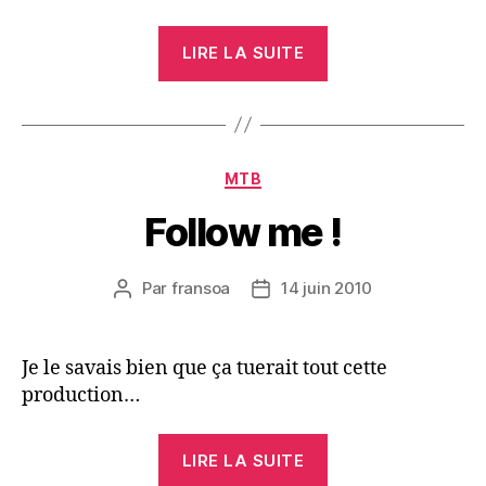
« Pyriding
LIRE LA SUITE
Chronicles,
Episode
1 »
Catégories
MTB
Follow me !
Par
fransoa
14 juin 2010
Auteur
Date
de
de
l’article
l’article
Je le savais bien que ça tuerait tout cette
production…
« Follow
LIRE LA SUITE
me