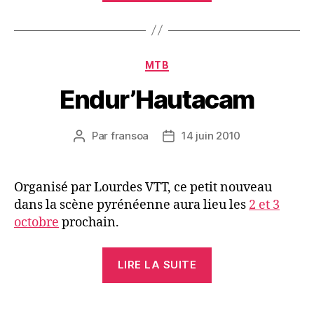
! »
Catégories
MTB
Endur’Hautacam
Par
fransoa
14 juin 2010
Auteur
Date
de
de
l’article
l’article
Organisé par Lourdes VTT, ce petit nouveau
dans la scène pyrénéenne aura lieu les
2 et 3
octobre
prochain.
« Endur’Hautaca
LIRE LA SUITE