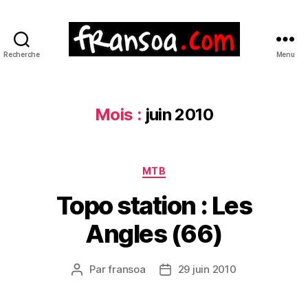
Recherche
Menu
Mois :
juin 2010
Catégories
MTB
Topo station : Les
Angles (66)
Par
fransoa
29 juin 2010
Auteur
Date
de
de
l’article
l’article