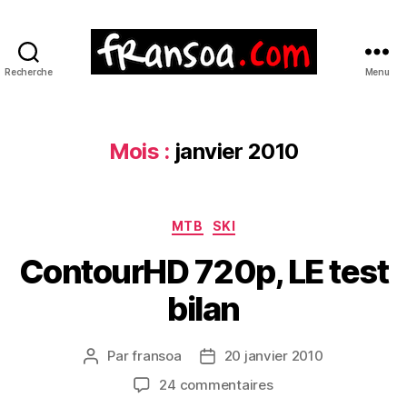
Recherche
Menu
Mois :
janvier 2010
Catégories
MTB
SKI
ContourHD 720p, LE test
bilan
Par
fransoa
20 janvier 2010
Auteur
Date
de
de
sur
24 commentaires
l’article
l’article
ContourHD