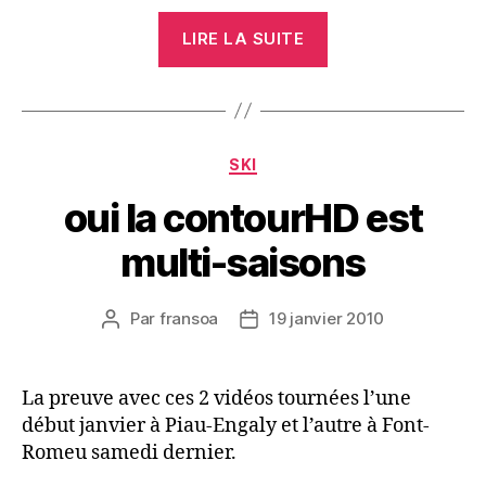
« ContourHD
LIRE LA SUITE
720p,
LE
test
bilan »
Catégories
SKI
oui la contourHD est
multi-saisons
Par
fransoa
19 janvier 2010
Auteur
Date
de
de
l’article
l’article
La preuve avec ces 2 vidéos tournées l’une
début janvier à Piau-Engaly et l’autre à Font-
Romeu samedi dernier.