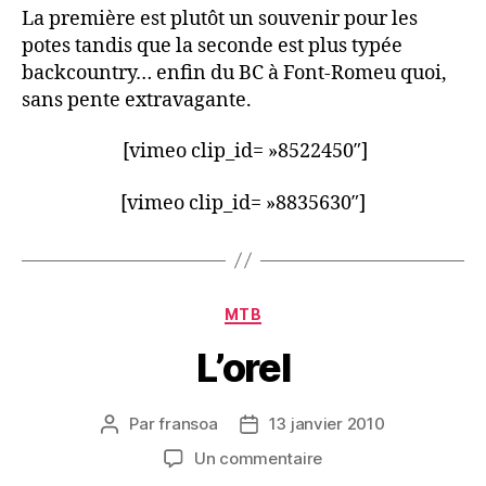
La première est plutôt un souvenir pour les
potes tandis que la seconde est plus typée
backcountry… enfin du BC à Font-Romeu quoi,
sans pente extravagante.
[vimeo clip_id= »8522450″]
[vimeo clip_id= »8835630″]
Catégories
MTB
L’orel
Par
fransoa
13 janvier 2010
Auteur
Date
de
de
sur
Un commentaire
l’article
l’article
L’orel