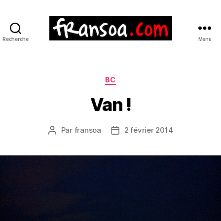
Recherche
Menu
Catégories
BC
Van !
Par
fransoa
2 février 2014
Auteur
Date
de
de
l’article
l’article