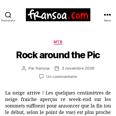
Recherche
Menu
Catégories
MTB
Rock around the Pic
Par
fransoa
3 novembre 2009
Auteur
Date
de
de
sur
Un commentaire
l’article
l’article
Rock
around
La neige arrive ! Les quelques centimètres de
the
neige fraiche aperçus ce week-end sur les
Pic
sommets suffisent pour annoncer que la fin (ou
le début, selon le point de vue) est plus proche