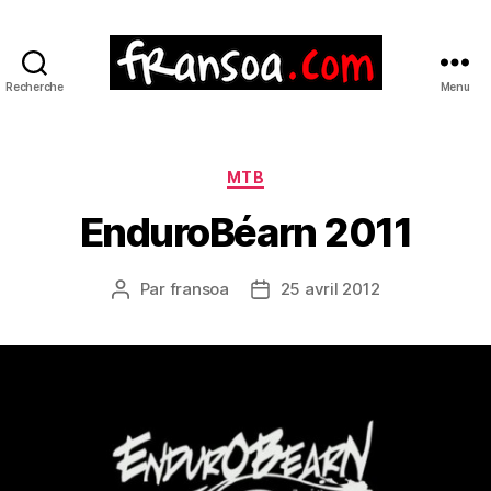
Recherche
Menu
Catégories
MTB
EnduroBéarn 2011
Par
fransoa
25 avril 2012
Auteur
Date
de
de
l’article
l’article