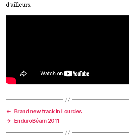
d’ailleurs.
←
Brand new track in Lourdes
→
EnduroBéarn 2011