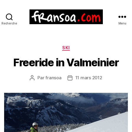
Recherche
Menu
Catégories
SKI
Freeride in Valmeinier
Par
fransoa
11 mars 2012
Auteur
Date
de
de
l’article
l’article