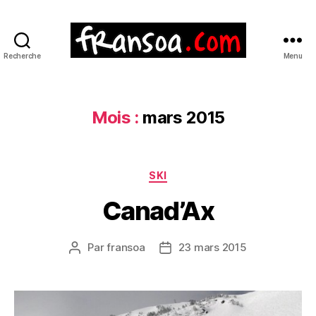
Recherche
Menu
Mois :
mars 2015
Catégories
SKI
Canad’Ax
Par
fransoa
23 mars 2015
Auteur
Date
de
de
l’article
l’article