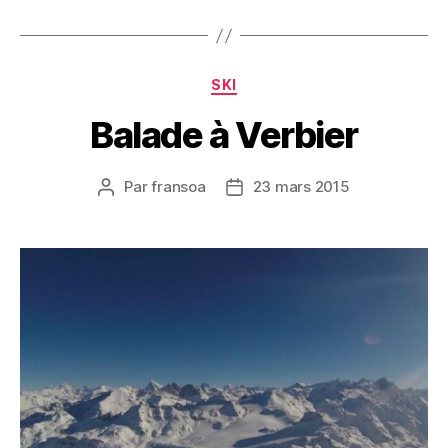
Catégories
SKI
Balade à Verbier
Par
fransoa
23 mars 2015
Auteur
Date
de
de
l’article
l’article