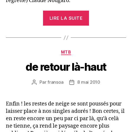
regretté) Claude Nougaro.
« ma
LIRE LA SUITE
pincée
de
tuiles »
Catégories
MTB
de retour là-haut
Par
fransoa
8 mai 2010
Auteur
Date
de
de
l’article
l’article
Enfin ! les restes de neige se sont poussés pour
laisser place à nos singles adorés ! Bon certes, il
en reste encore un peu par ci par là, qu’à celà
ne tienne, ça rend le paysage encore plus