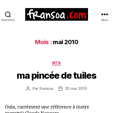
Recherche
Menu
Mois :
mai 2010
Catégories
MTB
ma pincée de tuiles
Par
fransoa
20 mai 2010
Auteur
Date
de
de
l’article
l’article
Oula, carrément une référence à (notre