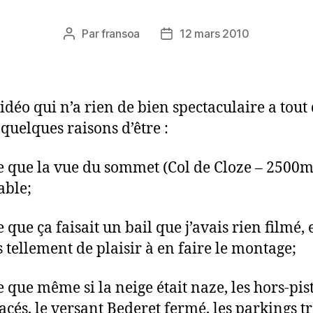
Par
fransoa
12 mars 2010
Auteur
Date
de
de
l’article
l’article
vidéo qui n’a rien de bien spectaculaire a tout
uelques raisons d’être :
e que la vue du sommet (Col de Cloze – 2500m)
able;
 que ça faisait un bail que j’avais rien filmé, e
 tellement de plaisir à en faire le montage;
e que même si la neige était naze, les hors-pis
racés, le versant Bederet fermé, les parkings t