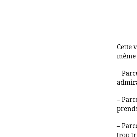
Cette 
même q
– Parc
admir
– Parce
prends
– Parc
trop t