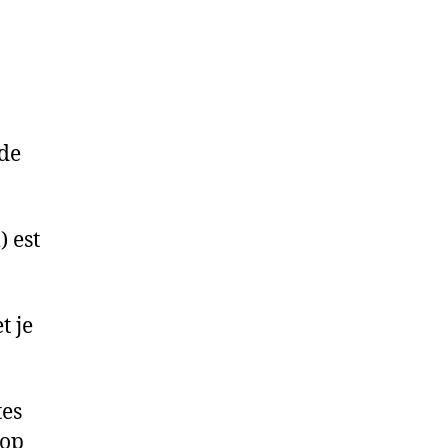
 de
 est
t je
tes
rop