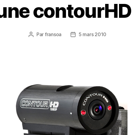
’une contourHD
Par
fransoa
5 mars 2010
Auteur
Date
de
de
l’article
l’article