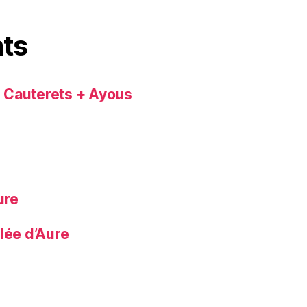
ts
+ Cauterets + Ayous
ure
lée d’Aure