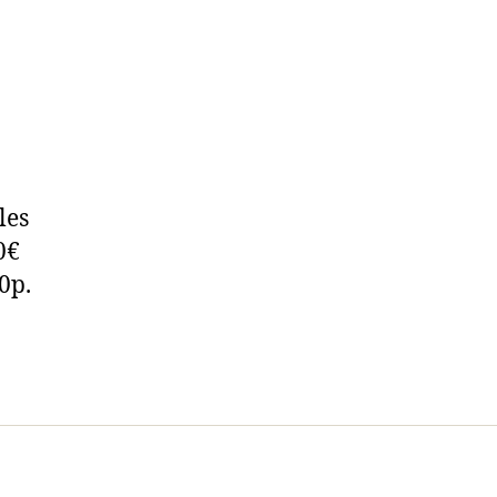
les
0€
0p.