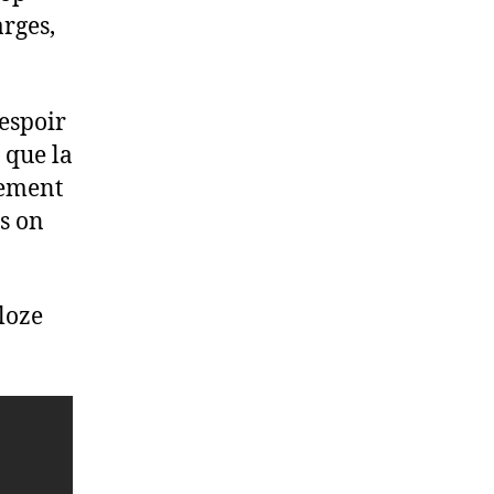
arges,
’espoir
 que la
lement
s on
Cloze