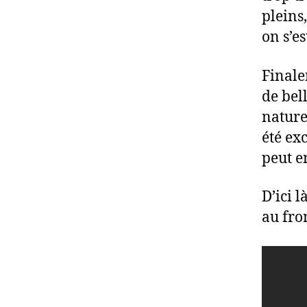
pleins,
on s’e
Finale
de bel
nature
été ex
peut e
D’ici 
au fro