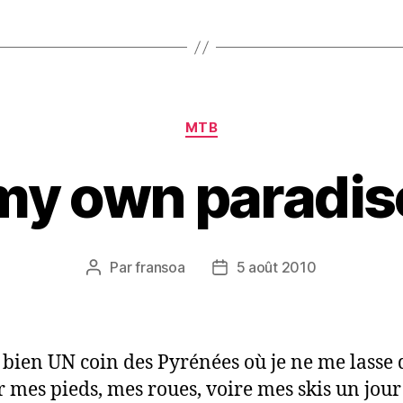
france…
mais
plaisir
! »
Catégories
MTB
my own paradis
Par
fransoa
5 août 2010
Auteur
Date
de
de
l’article
l’article
 a bien UN coin des Pyrénées où je ne me lasse 
r mes pieds, mes roues, voire mes skis un jour