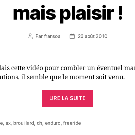
mais plaisir !
Par
fransoa
26 août 2010
Auteur
Date
de
de
l’article
l’article
dais cette vidéo pour combler un éventuel m
utions, il semble que le moment soit venu.
« Brume,
LIRE LA SUITE
beaufs
et
tour
ge
,
ax
,
brouillard
,
dh
,
enduro
,
freeride
es
de