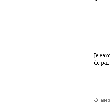
Je gar
de par
ariè
Étiquett