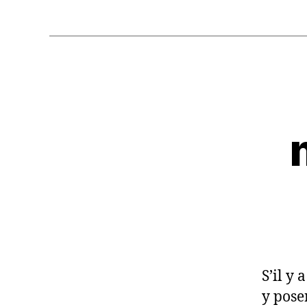
S’il y
y pose