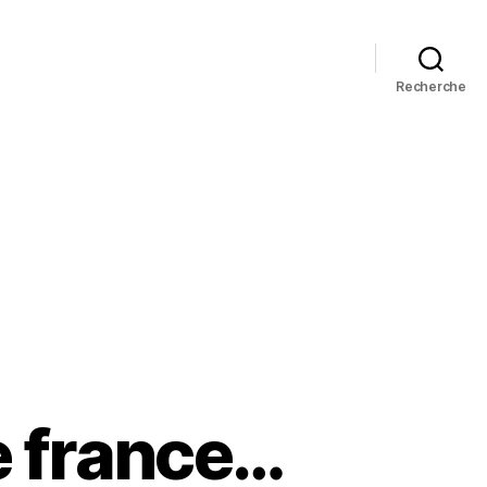
Recherche
e france…