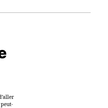
e
d’aller
 peut-