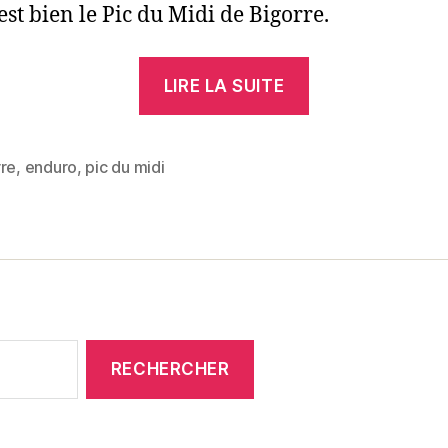
’est bien le Pic du Midi de Bigorre.
« my
LIRE LA SUITE
own
paradise »
rre
,
enduro
,
pic du midi
es