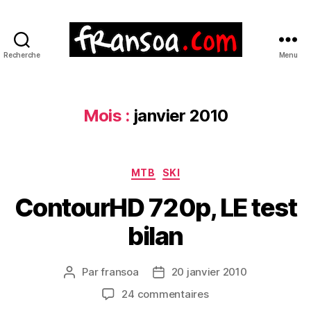
Recherche
Menu
Mois :
janvier 2010
Catégories
MTB
SKI
ContourHD 720p, LE test
bilan
Par
fransoa
20 janvier 2010
Auteur
Date
de
de
sur
24 commentaires
l’article
l’article
ContourHD