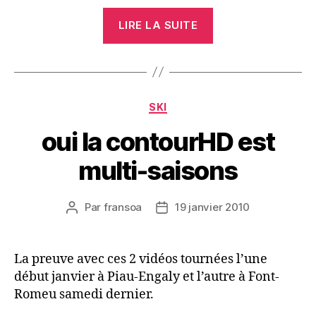
« ContourHD
LIRE LA SUITE
720p,
LE
test
bilan »
Catégories
SKI
oui la contourHD est
multi-saisons
Par
fransoa
19 janvier 2010
Auteur
Date
de
de
l’article
l’article
La preuve avec ces 2 vidéos tournées l’une
début janvier à Piau-Engaly et l’autre à Font-
Romeu samedi dernier.