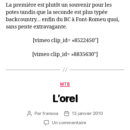
La première est plutôt un souvenir pour les
potes tandis que la seconde est plus typée
backcountry… enfin du BC à Font-Romeu quoi,
sans pente extravagante.
[vimeo clip_id= »8522450″]
[vimeo clip_id= »8835630″]
Catégories
MTB
L’orel
Par
fransoa
13 janvier 2010
Auteur
Date
de
de
sur
Un commentaire
l’article
l’article
L’orel