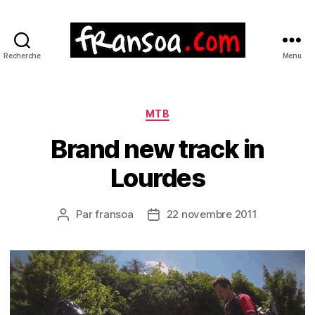
Recherche
Menu
Catégories
MTB
Brand new track in
Lourdes
Par
fransoa
22 novembre 2011
Auteur
Date
de
de
l’article
l’article