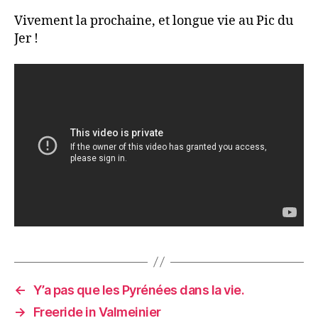
Vivement la prochaine, et longue vie au Pic du
Jer !
←
Y’a pas que les Pyrénées dans la vie.
→
Freeride in Valmeinier