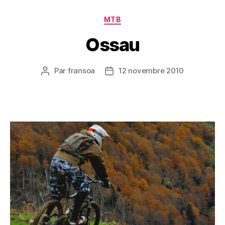
Catégories
MTB
Ossau
Par
fransoa
12 novembre 2010
Auteur
Date
de
de
l’article
l’article