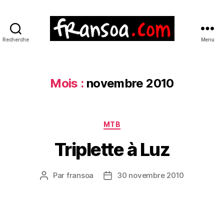
Recherche
Menu
Mois :
novembre 2010
Catégories
MTB
Triplette à Luz
Par
fransoa
30 novembre 2010
Auteur
Date
de
de
l’article
l’article