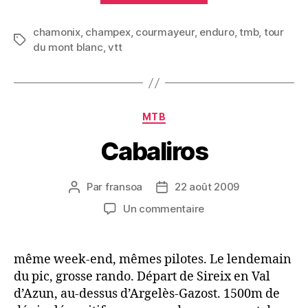
Mont
chamonix
,
champex
,
courmayeur
,
enduro
Blanc
,
tmb
,
tour
Étiquettes
du mont blanc
,
vtt
VTT »
Catégories
MTB
Cabaliros
Par
fransoa
22 août 2009
Auteur
Date
de
de
sur
Un commentaire
l’article
l’article
Cabaliros
même week-end, mêmes pilotes. Le lendemain
du pic, grosse rando. Départ de Sireix en Val
d’Azun, au-dessus d’Argelès-Gazost. 1500m de