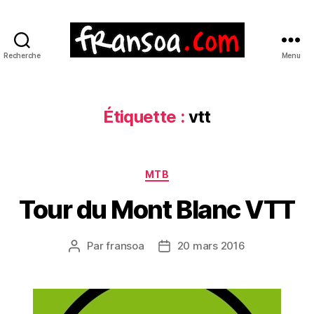
Recherche
Menu
Étiquette :
vtt
Catégories
MTB
Tour du Mont Blanc VTT
Par
fransoa
20 mars 2016
Auteur
Date
de
de
l’article
l’article