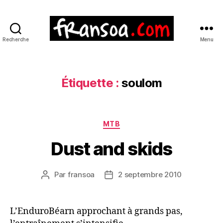
Recherche
Menu
Étiquette :
soulom
Catégories
MTB
Dust and skids
Par
fransoa
2 septembre 2010
Auteur
Date
de
de
l’article
l’article
L’EnduroBéarn approchant à grands pas,