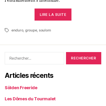
l’entraînement s’intensifie.
« Dust
LIRE LA SUITE
and
skids »
enduro
,
groupe
,
soulom
Étiquettes
Rechercher :
Articles récents
Sölden Freeride
Les Dômes du Tourmalet