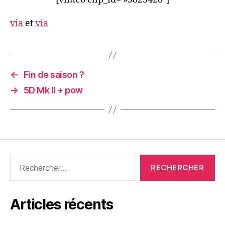
via
et
via
←
Fin de saison ?
→
5D Mk II + pow
Rechercher :
Articles récents