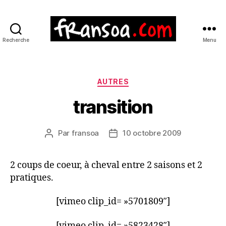
Recherche
Menu
Catégories
AUTRES
transition
Par
fransoa
10 octobre 2009
Auteur
Date
de
de
l’article
l’article
2 coups de coeur, à cheval entre 2 saisons et 2
pratiques.
[vimeo clip_id= »5701809″]
[vimeo clip_id= »5823428″]