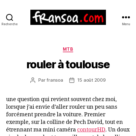
Recherche
Menu
Catégories
MTB
rouler à toulouse
Par
fransoa
15 août 2009
Auteur
Date
de
de
l’article
l’article
une question qui revient souvent chez moi,
lorsque j’ai envie d’aller rouler un peu sans
forcément prendre la voiture. Premier
exemple, sur la colline de Pech David, tout en
étrennant ma mini caméra
contourHD
. Un doux