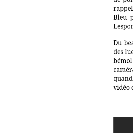
rappel
Bleu p
Lespon
Du be
des lu
bémol 
caméra
quand
vidéo 