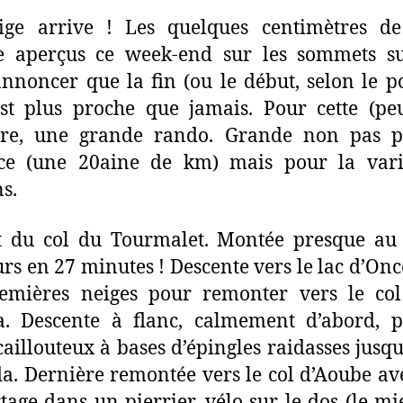
ige arrive ! Les quelques centimètres de
e aperçus ce week-end sur les sommets su
nnoncer que la fin (ou le début, selon le p
st plus proche que jamais. Pour cette (peu
ère, une grande rando. Grande non pas p
nce (une 20aine de km) mais pour la vari
ns.
t du col du Tourmalet. Montée presque au 
rs en 27 minutes ! Descente vers le lac d’Onc
remières neiges pour remonter vers le col
a. Descente à flanc, calmement d’abord, p
caillouteux à bases d’épingles raidasses jusqu
a. Dernière remontée vers le col d’Aoube a
tage dans un pierrier, vélo sur le dos (le mi