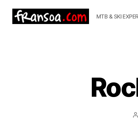
MTB & SKI EXPE
Roc
A
l