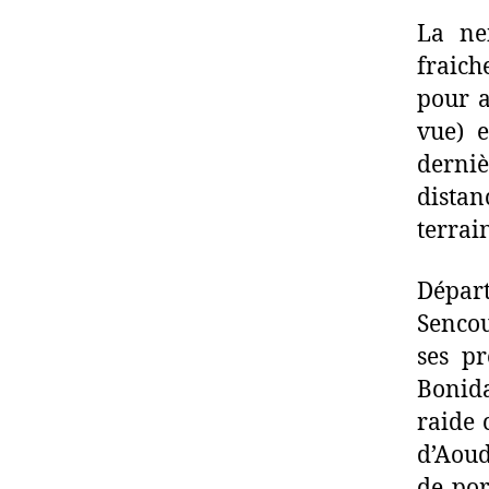
La ne
fraich
pour a
vue) e
derni
dista
terrai
Dépar
Sencou
ses p
Bonid
raide 
d’Aoud
de por