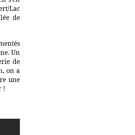
ert/Lac
llée de
mentés
mne. Un
erie de
n, on a
re une
 !