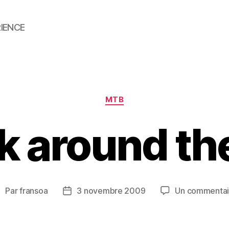
RIENCE
Catégories
MTB
k around the
Par
fransoa
3 novembre 2009
Un commentai
uteur
Date
de
de
’article
l’article