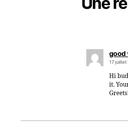
Une ré
good 
17 juille
Hi bud
it. Yo
Greets!