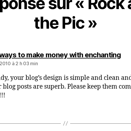
ponse sur « Rock
the Pic »
dit 
ways to make money with enchanting
t 2010 à 2 h 03 min
dy, your blog’s design is simple and clean and
ur blog posts are superb. Please keep them com
!!