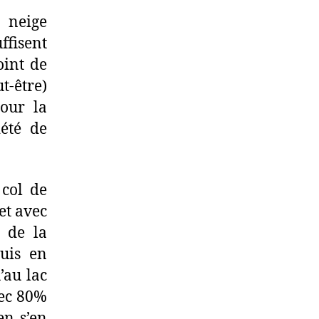
Pic
 neige
ffisent
oint de
t-être)
our la
été de
col de
et avec
 de la
uis en
’au lac
vec 80%
en s’en