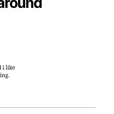
 around
:
 i like
ing.