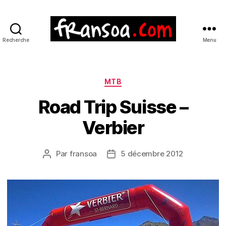
Recherche
Menu
Catégories
MTB
Road Trip Suisse –
Verbier
Par
fransoa
5 décembre 2012
Auteur
Date
de
de
l’article
l’article