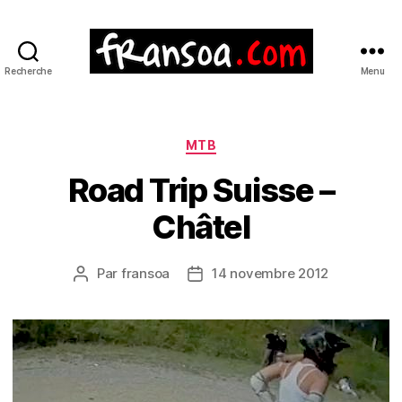
Recherche
Menu
Catégories
MTB
Road Trip Suisse –
Châtel
Par
fransoa
14 novembre 2012
Auteur
Date
de
de
l’article
l’article