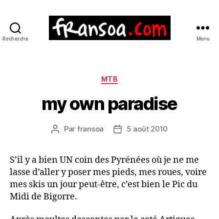
Recherche
Menu
Catégories
MTB
my own paradise
Par
fransoa
5 août 2010
Auteur
Date
de
de
l’article
l’article
S’il y a bien UN coin des Pyrénées où je ne me
lasse d’aller y poser mes pieds, mes roues, voire
mes skis un jour peut-être, c’est bien le Pic du
Midi de Bigorre.