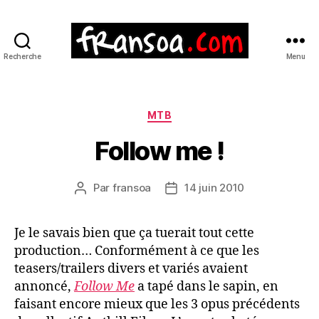
Recherche
Menu
Catégories
MTB
Follow me !
Par
fransoa
14 juin 2010
Auteur
Date
de
de
l’article
l’article
Je le savais bien que ça tuerait tout cette
production…
Conformément à ce que les
teasers/trailers divers et variés avaient
annoncé,
Follow Me
a tapé dans le sapin, en
faisant encore mieux que les 3 opus précédents