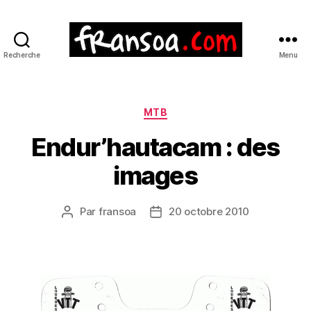
Recherche
Menu
Catégories
MTB
Endur’hautacam : des
images
Par
fransoa
20 octobre 2010
Auteur
Date
de
de
l’article
l’article