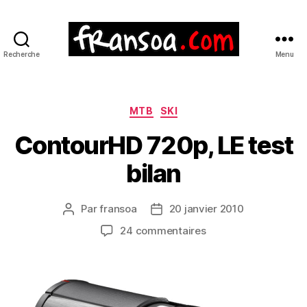
Recherche
Menu
Catégories
MTB
SKI
ContourHD 720p, LE test
bilan
Par
fransoa
20 janvier 2010
Auteur
Date
de
de
sur
24 commentaires
l’article
l’article
ContourHD
720p,
LE
test
bilan