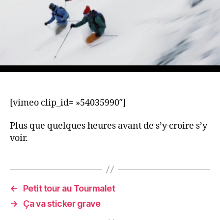
[vimeo clip_id= »54035990″]
Plus que quelques heures avant de
s’y croire
s’y
voir.
←
Petit tour au Tourmalet
→
Ça va sticker grave