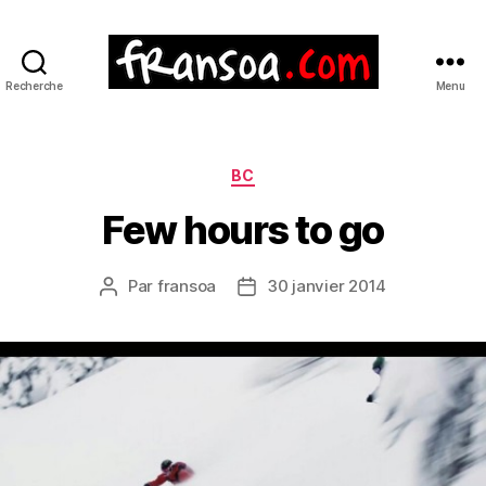
Recherche
Menu
Catégories
BC
Few hours to go
Par
fransoa
30 janvier 2014
Auteur
Date
de
de
l’article
l’article